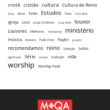
cultura
cristã
cristão
Cultura do Reino
Estudos
Estilo
dicas
Free
Deus
Free Pads
louvor
igreja
Lista
Loop Continuo
Loop Pads
ministério
Louvores
Melhores
ministerial
música
Playlist
músico
Pads Free
projeto
reino
recomendamos
Setlist
Seleção
Série
vida
tradução
significado
tempo
worship
Worship Pads