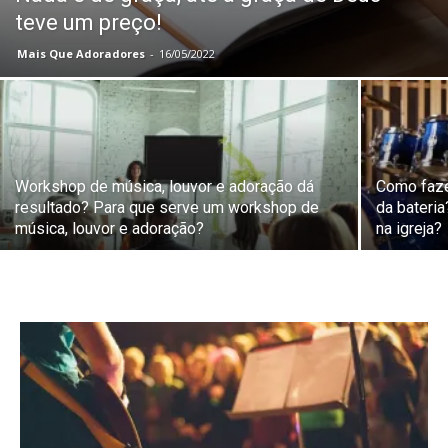
teve um preço!
Mais Que Adoradores
-
16/05/2022
Workshop de música, louvor e adoração dá
Como fazer
resultado? Para que serve um workshop de
da bateria
música, louvor e adoração?
na igreja?