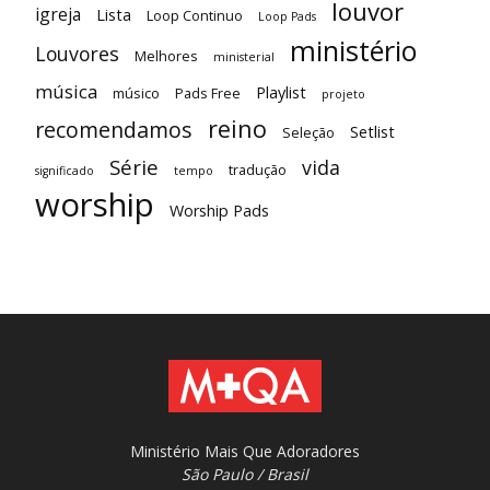
louvor
igreja
Lista
Loop Continuo
Loop Pads
ministério
Louvores
Melhores
ministerial
música
Playlist
músico
Pads Free
projeto
reino
recomendamos
Setlist
Seleção
Série
vida
tradução
significado
tempo
worship
Worship Pads
Ministério Mais Que Adoradores
São Paulo / Brasil