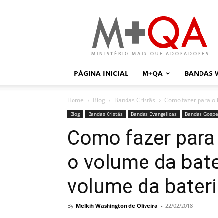
Mais
Que
Adoradores
PÁGINA INICIAL
M+QA
BANDAS 
Home
Blog
Bandas Cristãs
Como fazer para o b
Blog
Bandas Cristãs
Bandas Evangelicas
Bandas Gospe
Como fazer para 
o volume da bate
volume da bateri
By
Melkih Washington de Oliveira
-
22/02/2018