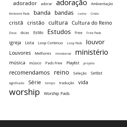
adoração
adorador
adorar
Ambientação
banda
bandas
Ambient Pads
como
Cristo
cultura
cristã
cristão
Cultura do Reino
Estudos
Estilo
dicas
Free
Deus
Free Pads
louvor
igreja
Lista
Loop Continuo
Loop Pads
ministério
Louvores
Melhores
ministerial
música
Playlist
músico
Pads Free
projeto
reino
recomendamos
Setlist
Seleção
Série
vida
tradução
significado
tempo
worship
Worship Pads