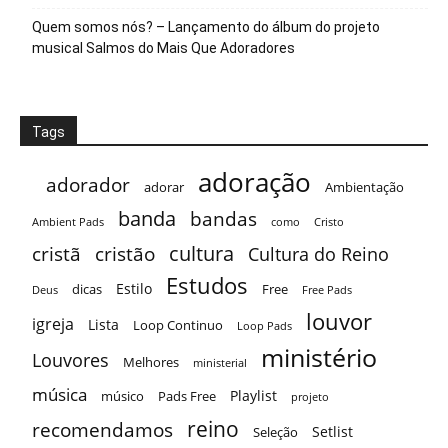
Quem somos nós? – Lançamento do álbum do projeto
musical Salmos do Mais Que Adoradores
Tags
adoração
adorador
adorar
Ambientação
banda
bandas
Ambient Pads
como
Cristo
cultura
cristã
cristão
Cultura do Reino
Estudos
Estilo
dicas
Free
Deus
Free Pads
louvor
igreja
Lista
Loop Continuo
Loop Pads
ministério
Louvores
Melhores
ministerial
música
Playlist
músico
Pads Free
projeto
reino
recomendamos
Setlist
Seleção