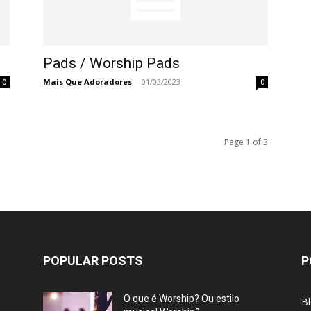
Pads / Worship Pads
Mais Que Adoradores
-
01/02/2023
0
0
Page 1 of 3
POPULAR POSTS
P
O que é Worship? Ou estilo
B