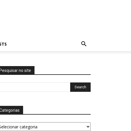
STS
Pesquisar no site
Categorias
tegorias