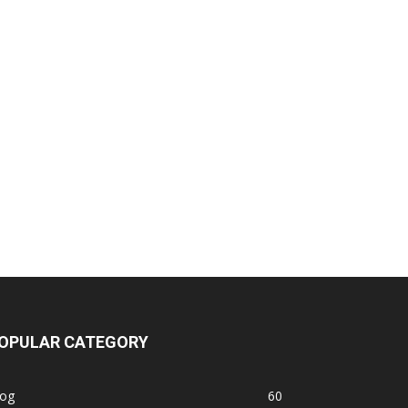
OPULAR CATEGORY
log
60