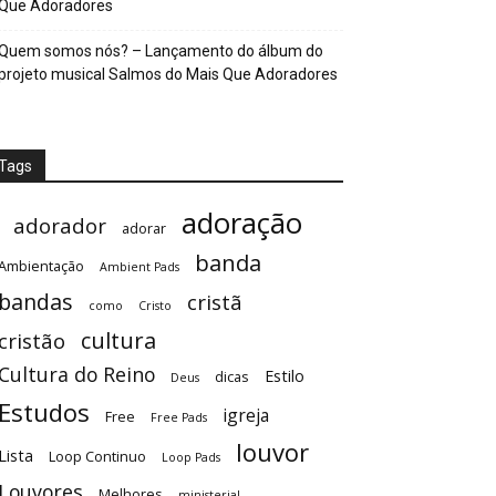
Que Adoradores
Quem somos nós? – Lançamento do álbum do
projeto musical Salmos do Mais Que Adoradores
Tags
adoração
adorador
adorar
banda
Ambientação
Ambient Pads
bandas
cristã
como
Cristo
cultura
cristão
Cultura do Reino
Estilo
dicas
Deus
Estudos
igreja
Free
Free Pads
louvor
Lista
Loop Continuo
Loop Pads
Louvores
Melhores
ministerial