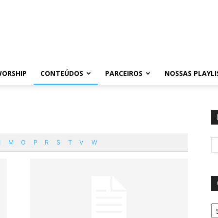
WORSHIP
CONTEÚDOS
PARCEIROS
NOSSAS PLAYLI
I
M
O
P
R
S
T
V
W
Ca