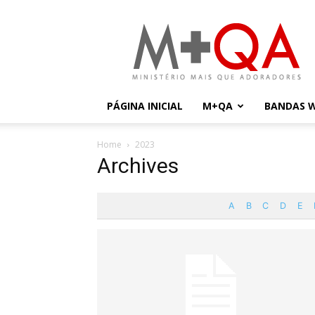
Mais
Que
Adoradores
PÁGINA INICIAL
M+QA
BANDAS 
Home
2023
Archives
A
B
C
D
E