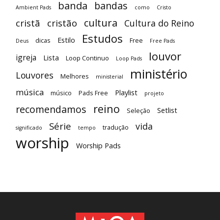
banda
bandas
Ambient Pads
como
Cristo
cultura
cristã
cristão
Cultura do Reino
Estudos
Estilo
dicas
Free
Deus
Free Pads
louvor
igreja
Lista
Loop Continuo
Loop Pads
ministério
Louvores
Melhores
ministerial
música
Playlist
músico
Pads Free
projeto
reino
recomendamos
Setlist
Seleção
Série
vida
tradução
significado
tempo
worship
Worship Pads