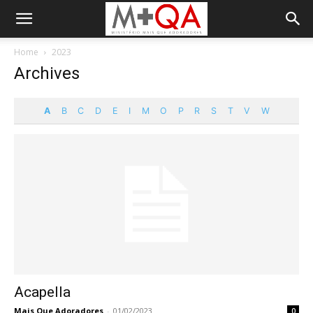
Home
2023
Archives
A
B
C
D
E
I
M
O
P
R
S
T
V
W
Acapella
Mais Que Adoradores
-
01/02/2023
0