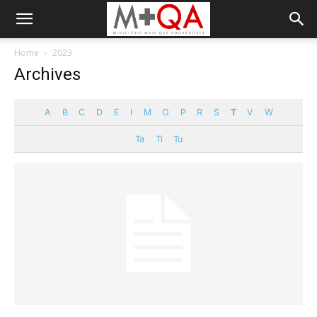
Home
2023
Archives
A
B
C
D
E
I
M
O
P
R
S
T
V
W
Ta
Ti
Tu