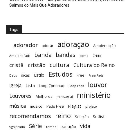
Salmos do Mais Que Adoradores
Tags
adoração
adorador
adorar
Ambientação
banda
bandas
Ambient Pads
como
Cristo
cultura
cristã
cristão
Cultura do Reino
Estudos
Estilo
dicas
Free
Deus
Free Pads
louvor
igreja
Lista
Loop Continuo
Loop Pads
ministério
Louvores
Melhores
ministerial
música
Playlist
músico
Pads Free
projeto
reino
recomendamos
Setlist
Seleção
Série
vida
tradução
significado
tempo