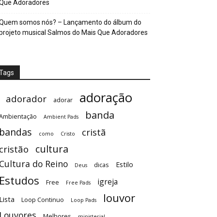
Que Adoradores
Quem somos nós? – Lançamento do álbum do
projeto musical Salmos do Mais Que Adoradores
Tags
adoração
adorador
adorar
banda
Ambientação
Ambient Pads
bandas
cristã
como
Cristo
cultura
cristão
Cultura do Reino
Estilo
dicas
Deus
Estudos
igreja
Free
Free Pads
louvor
Lista
Loop Continuo
Loop Pads
Louvores
Melhores
ministerial