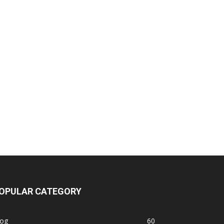
OPULAR CATEGORY
log
60