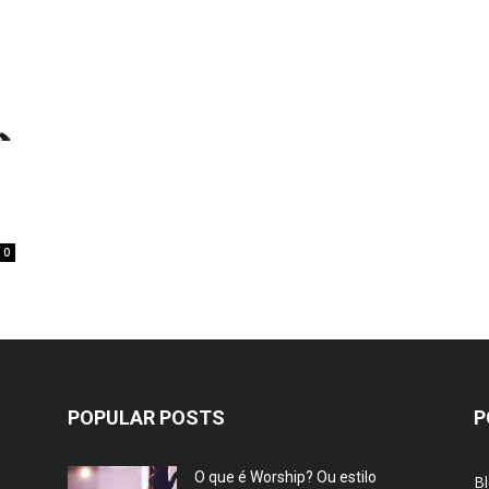
0
POPULAR POSTS
P
O que é Worship? Ou estilo
B