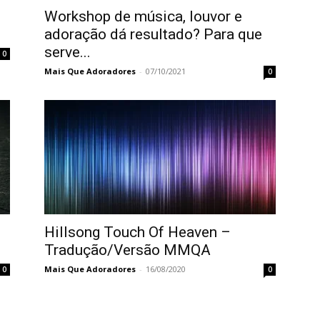
Workshop de música, louvor e
adoração dá resultado? Para que
serve...
0
Mais Que Adoradores
-
07/10/2021
0
Hillsong Touch Of Heaven –
Tradução/Versão MMQA
Mais Que Adoradores
-
16/08/2020
0
0