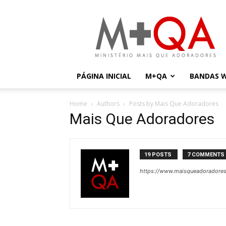
Mais
Que
Adoradores
PÁGINA INICIAL
M+QA
BANDAS 
Home
Authors
Posts by Mais Que Adoradores
Mais Que Adoradores
19 POSTS
7 COMMENTS
https://www.maisqueadoradore