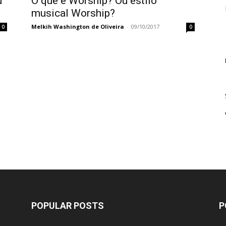
u
O que é Worship? Ou estilo
musical Worship?
Melkih Washington de Oliveira
-
09/10/2017
0
0
POPULAR POSTS
P