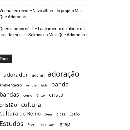
Venha teu reino – Novo álbum do projeto Mais
Que Adoradores
Quem somos nós? – Lançamento do álbum do
projeto musical Salmos do Mais Que Adoradores
Tags
adoração
adorador
adorar
banda
Ambientação
Ambient Pads
bandas
cristã
como
Cristo
cultura
cristão
Cultura do Reino
Estilo
dicas
Deus
Estudos
igreja
Free
Free Pads