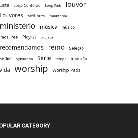
louvor
Lista
Loop Continuo
Loop Pads
Louvores
Melhores
ministerial
ministério
música
músico
Playlist
Pads Free
projeto
reino
recomendamos
Seleção
Série
Setlist
tradução
significado
tempo
worship
vida
Worship Pads
OPULAR CATEGORY