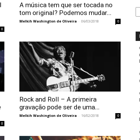
l
A música tem que ser tocada no
Ca
tom original? Podemos mudar...
Melkih Washington de Oliveira
-
06/03/2018
0
0
Rock and Roll – A primeira
e
gravação pode ser de uma...
Melkih Washington de Oliveira
-
16/02/2018
0
0