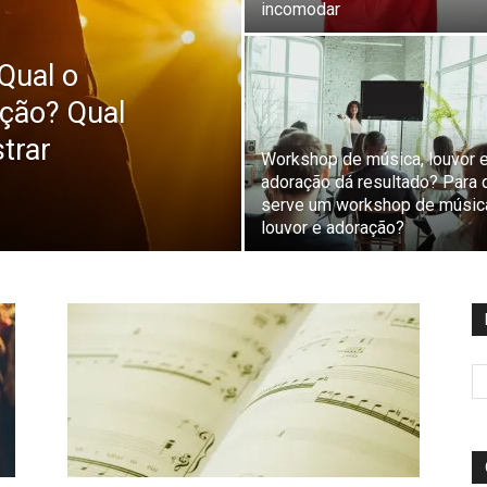
incomodar
Qual o
ação? Qual
trar
Workshop de música, louvor 
adoração dá resultado? Para 
serve um workshop de músic
louvor e adoração?