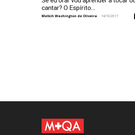
Se eu orar vou aprender a tocar o
cantar? O Espírito...
Melkih Washington de Oliveira
-
14/10/2017