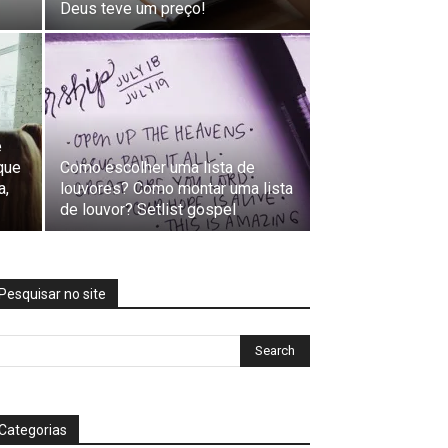
Deus teve um preço!
e
que
Como escolher uma lista de
a,
louvores? Como montar uma lista
de louvor? Setlist gospel
Pesquisar no site
Categorias