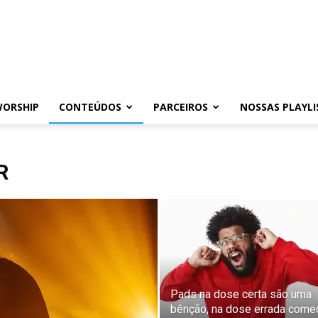
WORSHIP
CONTEÚDOS
PARCEIROS
NOSSAS PLAYLI
R
Pads na dose certa são uma
bênção, na dose errada come