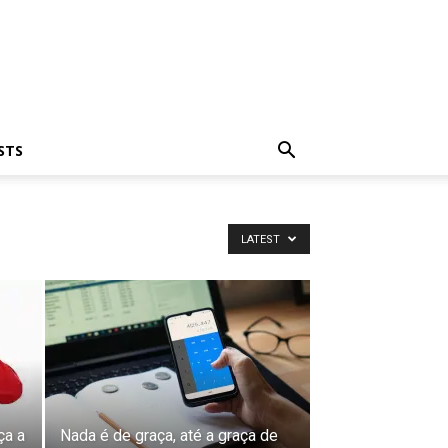
STS
LATEST
ça a
Nada é de graça, até a graça de