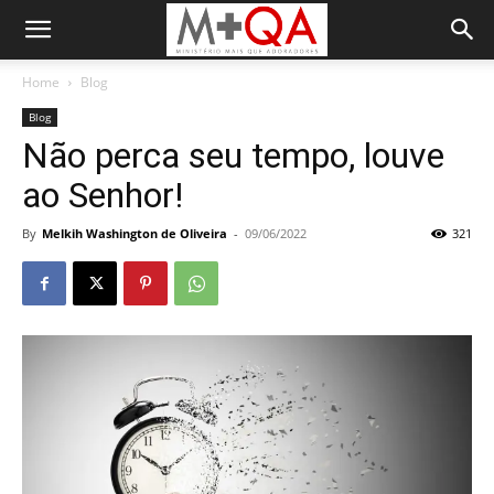
Home
Blog
Blog
Não perca seu tempo, louve
ao Senhor!
By
Melkih Washington de Oliveira
-
09/06/2022
321