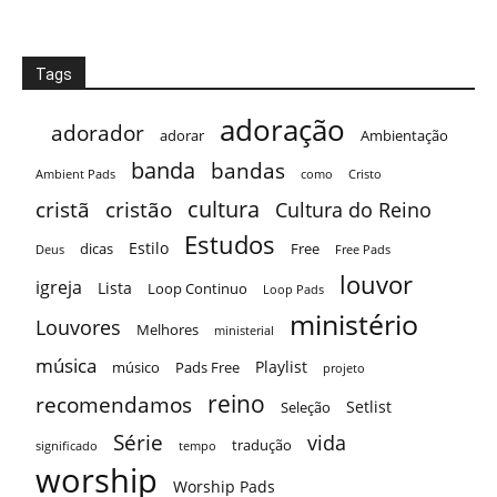
Tags
adoração
adorador
adorar
Ambientação
banda
bandas
Ambient Pads
como
Cristo
cultura
cristã
cristão
Cultura do Reino
Estudos
Estilo
dicas
Free
Deus
Free Pads
louvor
igreja
Lista
Loop Continuo
Loop Pads
ministério
Louvores
Melhores
ministerial
música
Playlist
músico
Pads Free
projeto
reino
recomendamos
Setlist
Seleção
Série
vida
tradução
significado
tempo
worship
Worship Pads