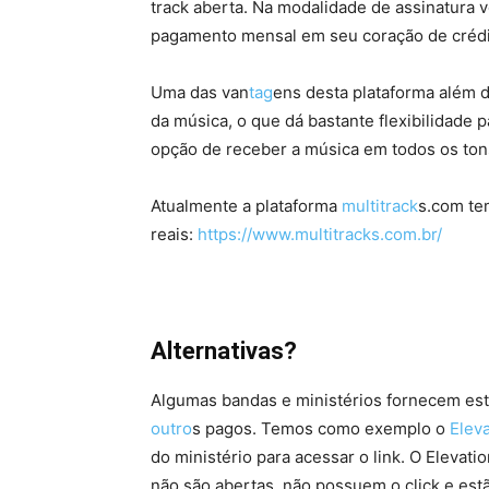
track aberta. Na modalidade de assinatura v
pagamento mensal em seu coração de crédi
Uma das van
tag
ens desta plataforma além d
da música, o que dá bastante flexibilidade
opção de receber a música em todos os ton
Atualmente a plataforma
multitrack
s.com te
reais:
https://www.multitracks.com.br/
Alternativas?
Algumas bandas e ministérios fornecem est
outro
s pagos. Temos como exemplo o
Elev
do ministério para acessar o link. O Elevat
não são abertas, não possuem o click e estã