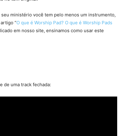
no seu ministério você tem pelo menos um instrumento,
artigo “
O que é Worship Pad? O que é Worship Pads
licado em nosso site, ensinamos como usar este
e de uma track fechada: