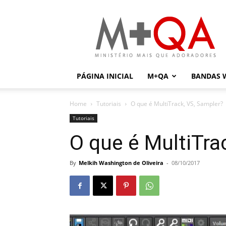
Mais
Que
Adoradores
PÁGINA INICIAL
M+QA
BANDAS 
Home
Tutoriais
O que é MultiTrack, VS, Sampler?
Tutoriais
O que é MultiTra
By
Melkih Washington de Oliveira
-
08/10/2017