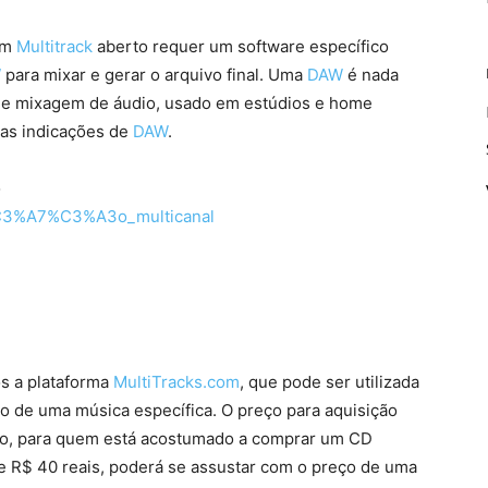
um
Multitrack
aberto requer um software específico
W
para mixar e gerar o arquivo final. Uma
DAW
é nada
 e mixagem de áudio, usado em estúdios e home
mas indicações de
DAW
.
o
va%C3%A7%C3%A3o_multicanal
s a plataforma
MultiTracks.com
, que pode ser utilizada
ão de uma música específica. O preço para aquisição
ato, para quem está acostumado a comprar um CD
e R$ 40 reais, poderá se assustar com o preço de uma