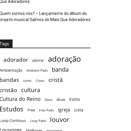
Que Adoradores
Quem somos nós? – Lançamento do álbum do
projeto musical Salmos do Mais Que Adoradores
Tags
adoração
adorador
adorar
banda
Ambientação
Ambient Pads
bandas
cristã
como
Cristo
cultura
cristão
Cultura do Reino
Estilo
dicas
Deus
Estudos
igreja
Lista
Free
Free Pads
louvor
Loop Continuo
Loop Pads
Louvores
Melhores
ministerial