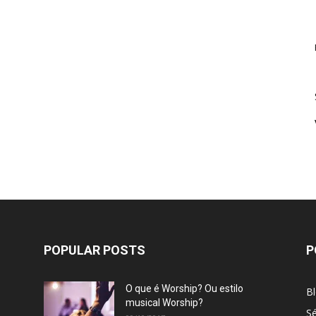
POPULAR POSTS
P
O que é Worship? Ou estilo
B
musical Worship?
Sé