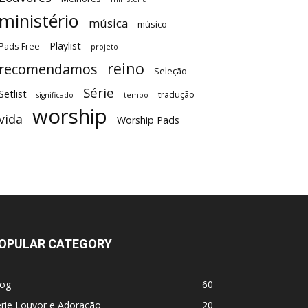
ministério
música
músico
Playlist
Pads Free
projeto
reino
recomendamos
Seleção
Série
Setlist
tradução
significado
tempo
worship
vida
Worship Pads
OPULAR CATEGORY
log
60
rie Louvor e Adoração
20