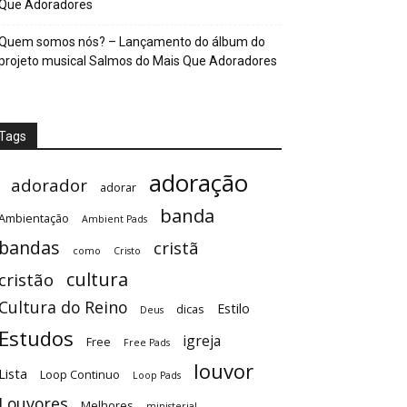
Que Adoradores
Quem somos nós? – Lançamento do álbum do
projeto musical Salmos do Mais Que Adoradores
Tags
adoração
adorador
adorar
banda
Ambientação
Ambient Pads
bandas
cristã
como
Cristo
cultura
cristão
Cultura do Reino
Estilo
dicas
Deus
Estudos
igreja
Free
Free Pads
louvor
Lista
Loop Continuo
Loop Pads
Louvores
Melhores
ministerial