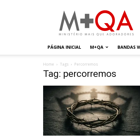
Mais
Que
Adoradores
PÁGINA INICIAL
M+QA
BANDAS 
Home
Tags
Percorremos
Tag: percorremos