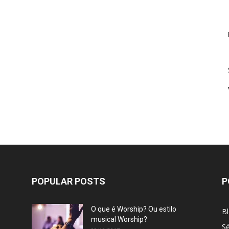
POPULAR POSTS
P
O que é Worship? Ou estilo
B
musical Worship?
Sé