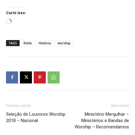
Curtir isso:
Carregando...
TAGS
Estilo
História
worship
Previous article
Next article
Seleção de Louvores Worship
Ministério Mergulhar –
2018 – Nacional
Ministérios e Bandas de
Worship – Recomendamos