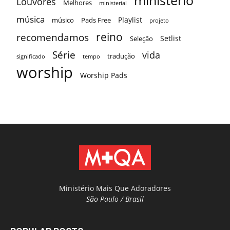
Louvores
Melhores
ministerial
música
Playlist
músico
Pads Free
projeto
reino
recomendamos
Setlist
Seleção
Série
vida
tradução
significado
tempo
worship
Worship Pads
Ministério Mais Que Adoradores
São Paulo / Brasil