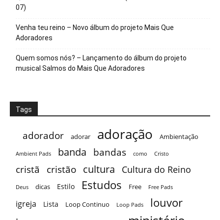
07)
Venha teu reino – Novo álbum do projeto Mais Que
Adoradores
Quem somos nós? – Lançamento do álbum do projeto
musical Salmos do Mais Que Adoradores
Tags
adoração
adorador
adorar
Ambientação
banda
bandas
Ambient Pads
como
Cristo
cultura
cristã
cristão
Cultura do Reino
Estudos
Estilo
dicas
Free
Deus
Free Pads
louvor
igreja
Lista
Loop Continuo
Loop Pads
ministério