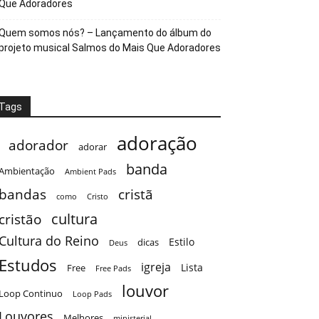
Que Adoradores
Quem somos nós? – Lançamento do álbum do
projeto musical Salmos do Mais Que Adoradores
Tags
adoração
adorador
adorar
banda
Ambientação
Ambient Pads
bandas
cristã
como
Cristo
cultura
cristão
Cultura do Reino
Estilo
dicas
Deus
Estudos
igreja
Lista
Free
Free Pads
louvor
Loop Continuo
Loop Pads
Louvores
Melhores
ministerial