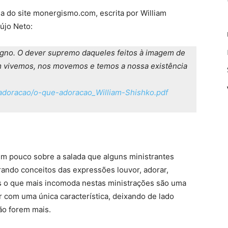
da do site monergismo.com, escrita por William
újo Neto:
digno. O dever supremo daqueles feitos à imagem de
m vivemos, nos movemos e temos a nossa existência
adoracao/o-que-adoracao_William-Shishko.pdf
um pouco sobre a salada que alguns ministrantes
rando conceitos das expressões louvor, adorar,
s o que mais incomoda nestas ministrações são uma
r com uma única característica, deixando de lado
não forem mais.