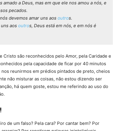
os amado a Deus, mas em que ele nos amou a nós, e
ssos pecados.
 nós devemos amar uns aos
outro
s.
 uns aos
outro
s, Deus está em nós, e em nós é
 de Cristo são reconhecidos pelo Amor, pela Caridade e
econhecidos pela capacidade de ficar por 40 minutos
nos reunirmos em prédios pintados de preto, cheios
nte não misturar as coisas, não estou dizendo ser
nção, há quem goste, estou me referindo ao uso do
ão.
!
ro de um falso? Pela cara? Por cantar bem? Por
arrepiar? Por repetirem palavras ininteligíveis